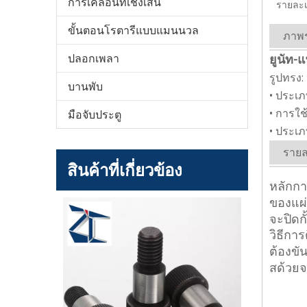
การเคลื่อนที่เชิงเส้น
รายละเ
ขั้นตอนโรตารีแบบแมนนวล
ภาพ
ปลอกเพลา
ยูนัท-แ
รูปทรง:
บานพับ
• ประเภ
• การใช
มือจับประตู
• ประเภ
รายล
สินค้าที่เกี่ยวข้อง
หลักกา
ของแผ่
จะปิดก
วิธีกา
ต้องขั
สด้วยจ