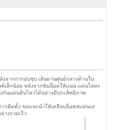
หลังจากการอบชุบ เส้นผ่านศูนย์กลางด้านใน
์เล็กน้อย หลังจากขันน็อตให้แน่น แผ่นโลหะ
องกันแผ่นดินไหวได้อย่างมีประสิทธิภาพ
างการติดตั้ง ขอแนะนำให้เคลือบน็อตสแตนเล
อย่างรวดเร็ว