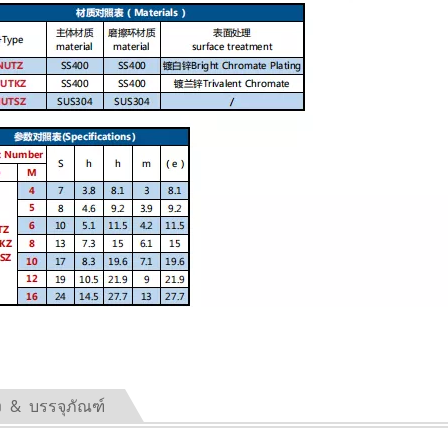
่ง & บรรจุภัณฑ์