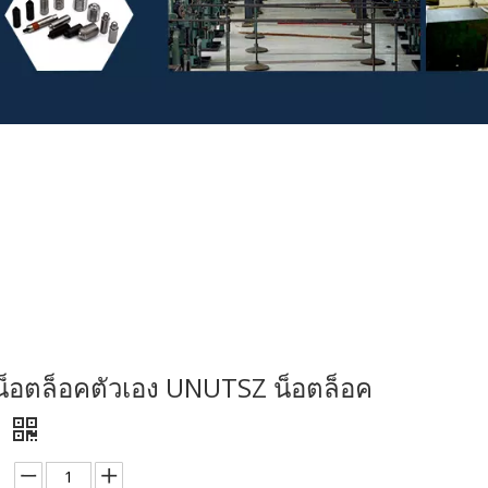
น็อตล็อคตัวเอง UNUTSZ น็อตล็อค
0