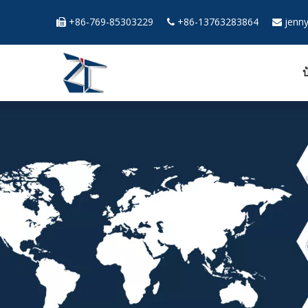
+86-769-85303229
+86-13763283864
jenn



บ