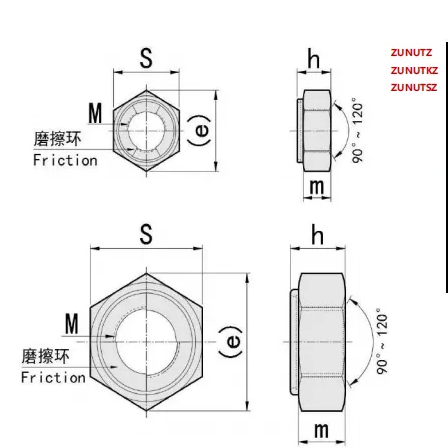
สกรูหัวแม่มือหัวเป็นสันแบบยาว เหล็กกล้า/สเตนเลส LRLB
สกร