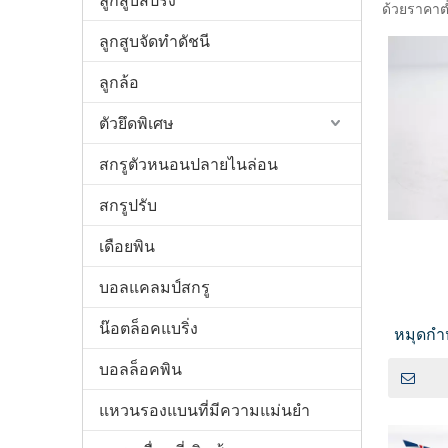
ลูกสูบสปริง
ด้วยราคาต่
ลูกสูบจัดทำดัชนี
ลูกล้อ
ตัวยึดพิเศษ
สกรูตัวหนอนปลายไนล่อน
สกรูปรับ
เดือยพิน
บอลแคลมป์สกรู
น๊อตล็อคแบริ่ง
หมุดกำ
ห
บอลล็อคพิน
แหวนรองแบนที่มีความแม่นยำ