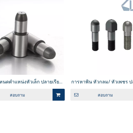
หนดตำแหน่งหัวเล็ก ปลายเรียว
การหาพิน หัวกลม/ หัวเพชร ป
๊าปเกลียว P เลือก JPRSTB ได้
เกลียว JPQNBB
GN817 หมุดกำหนดตำแหน่งขนาดเล็ก ช
สอบถาม
สอบถาม
ส่งคืนขนาดกะทัดรัด PMXYSB