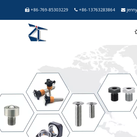
+86-769-85303229
+86-13763283864
jenn



บ