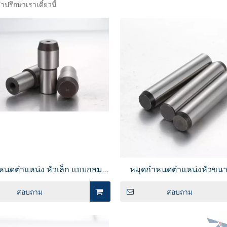
ำปรึกษาเราเดี๋ยวนี้
หนดตำแหน่ง หัวเล็ก แบบกลม/
หมุดกำหนดตำแหน่งหัวขน
ัวเพชร ทรงกลม JPQSTB
ปลายทรงกลม/หัวเพชร เกลี
สอบถาม
สอบถาม
เกลียว JPQTBB