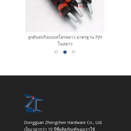
ดเล็ก ชนิด
ลูกดันสปริงแบบสโตรคยาว มาตรฐาน PJH
สลักเ
MXYSB
โนสยาว
Dongguan Zhengchen Hardware Co., Ltd.
เป็นเวลากว่า 10 ปีที่ผลิตภัณฑ์ของเราใช้