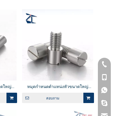
+86-769
+86-13
าดใหญ่
หมุดกำหนดตำแหน่งหัวขนาดใหญ่
+86-13
ยวต๊าป
ปลายแบน หัวกลม พร้อมช่องแบน ก้าน
สอบถาม
เกลียว JPLB
กาลิน่า
jennygu