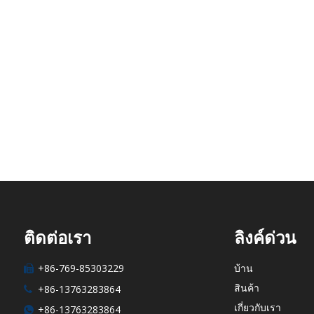
กลียวปลายลูกบาศก์เรียบ
ติดต่อเรา
ลิงค์ด่วน
+86-769-85303229
บ้าน

สินค้า
+86-13763283864

เกี่ยวกับเรา
+86-13763283864
