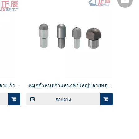
ลาย ก้าน
หมุดกำหนดตำแหน่งหัวใหญ่ปลายทรง
กลม/หัวเพชร JPQB
นิด
สอบถาม