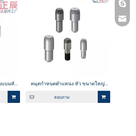
กาลิน่า
jennygu
ยแบนหัว
หมุดกำหนดตำแหน่ง หัว ขนาดใหญ่
ลียวด้าม
ปลายเรียว JPRBB
นิด
สอบถาม