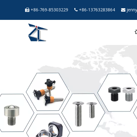
+86-769-85303229
+86-13763283864
jenn



บ