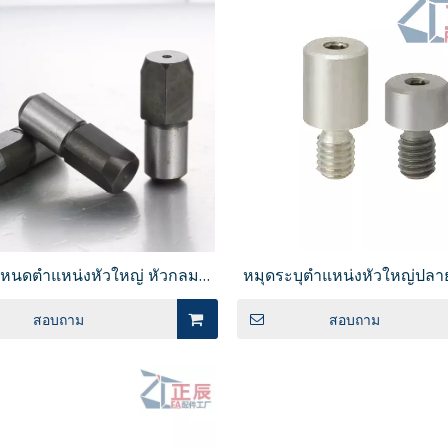
หนดตำแหน่งหัวใหญ่ หัวกลม/
หมุดระบุตำแหน่งหัวใหญ่ปลา
ชร ปลายเรียว ก้านตรง JPBB
กลมพร้อมซ็อกเก็ตหกเหลี่ยมเก
GN817 หมุดกำหนดตำแหน่งขนาดเล็ก ช
สอบถาม
สอบถาม
ส่งคืนขนาดกะทัดรัด PMXYSB
JPLR