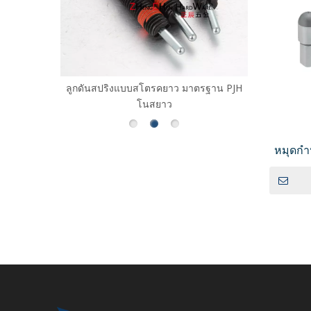
ดเล็ก ชนิด
ลูกดันสปริงแบบสโตรคยาว มาตรฐาน PJH
สลักเ
MXYSB
โนสยาว
หมุดกำ