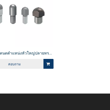
กลียวปลายลูกบาศก์เรียบ
หนดตำแหน่งหัวใหญ่ปลายทรง
กลม/หัวเพชร JPQB
สอบถาม