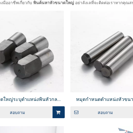
มืออาชีพเกี่ยวกับ
พินค้นหาหัวขนาดใหญ่
อย่าลังเลที่จะติดต่อเราหากคุณ
ดใหญ่ระบุตำแหน่งพินหัวกลม
หมุดกำหนดตำแหน่งหัวขน
ปลายแบนตรง PDA
ปลายทรงกลม/หัวเพชร เกลี
สอบถาม
สอบถาม
เกลียว JPQTBB