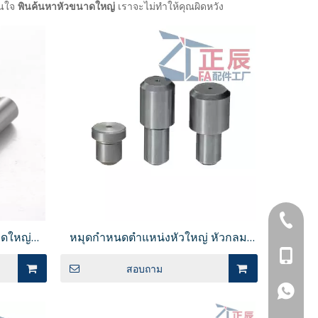
สนใจ
พินค้นหาหัวขนาดใหญ่
เราจะไม่ทำให้คุณผิดหวัง
+86-769
าดใหญ่
หมุดกำหนดตำแหน่งหัวใหญ่ หัวกลม
+86-13
ยวต๊าป
ปลายแบน ก้านตรง JPDTA
สอบถาม
+86-13