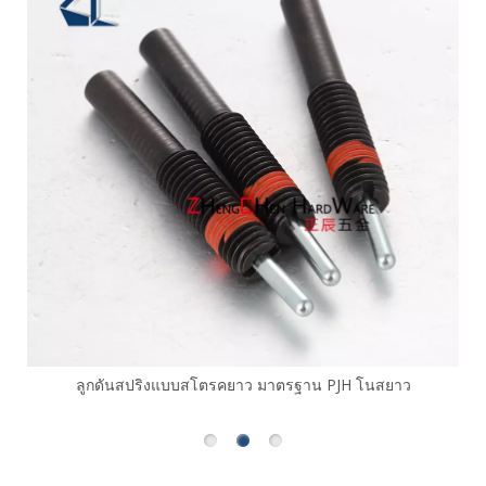
ด
ลูกดันสปริงแบบสโตรคยาว มาตรฐาน PJH โนสยาว