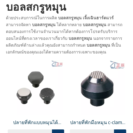
บอลสกรูหมุน
ด้วยประสบการณ์ในการผลิต
บอลสกรูหมุน
เจิ้งเฉินฮาร์ดแวร์
สามารถจัดหา
บอลสกรูหมุน
ได้หลากหลาย
บอลสกรูหมุน
สามารถ
ตอบสนองการใช้งานจำนวนมากได้หากต้องการโปรดรับบริการ
ออนไลน์ที่ตรงเวลาของเราเกี่ยวกับ
บอลสกรูหมุน
นอกจากรายการ
ผลิตภัณฑ์ด้านล่างแล้วคุณยังสามารถกำหนด
บอลสกรูหมุน
ที่เป็น
เอกลักษณ์ของคุณเองได้ตามความต้องการเฉพาะของคุณ
ปลายที่พักแบบหมุนได้
ปลายที่พักมือหมุน c-clamp
ZT38
แผ่นรองแกนหมุน บอลสกรู