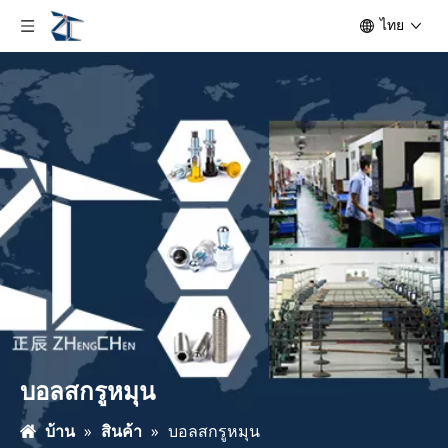
ไทย
บอลสกรูหมุน
บ้าน
»
สินค้า
»
บอลสกรูหมุน