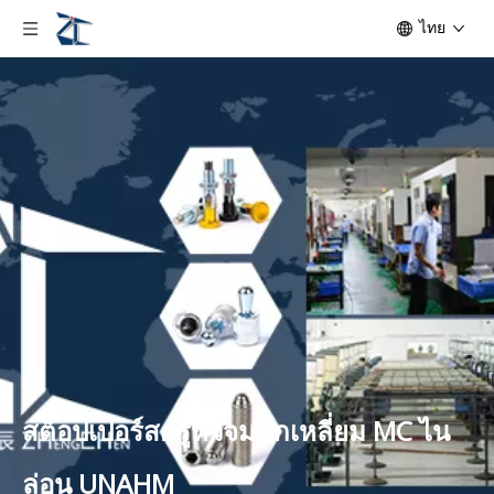
ไทย
สต็อปเปอร์สกรูหัวจมหกเหลี่ยม MC ไน
ล่อน UNAHM