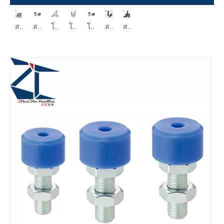
สต็อปพิน ทรงกลม ชนิด H มาตรฐาน BSTEH SBTEH
สต็อปพิน สกรูชนิด T มาตรฐาน STEHN SSTEH
สต็อปพิน ชนิดสกรู พร้อม ยูรีเทน USTEH USSTEH
โบลท์สต็อปเปอร์พร้อมกันชน ทรงตรง มาตรฐาน UST SUST LUST PUST PSST
โบลท์สต๊อปเปอร์พร้อมกันชน สกรูหัวจมหกเหลี่ยม UUSCB PSCB
โบลท์สต๊อปเปอร์พร้อมกันชนแบบตรง USS USUS PUSS SPUS
สกรูหัวจมแบบมีจุดอ่อน CBPP CBCP CBCPS
สกรูตัวหนอนปลายไนลอนหกเหลี่ยมชนิดจุดอ่อน SBPP SBPPS SBCP SBCPS