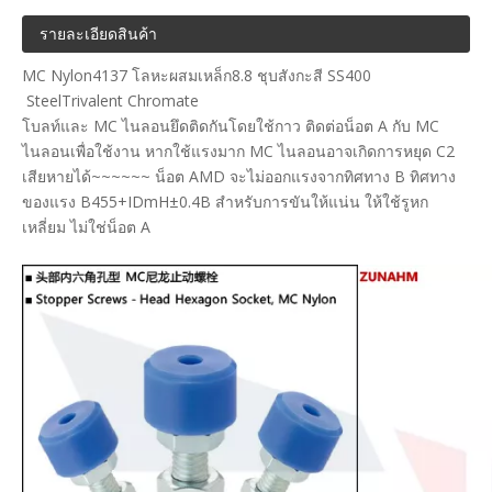
รายละเอียดสินค้า
MC Nylon4137 โลหะผสมเหล็ก8.8 ชุบสังกะสี SS400
SteelTrivalent Chromate
โบลท์และ MC ไนลอนยึดติดกันโดยใช้กาว ติดต่อน็อต A กับ MC
ไนลอนเพื่อใช้งาน หากใช้แรงมาก MC ไนลอนอาจเกิดการหยุด C2
เสียหายได้~~~~~~ น็อต AMD จะไม่ออกแรงจากทิศทาง B ทิศทาง
ของแรง B455+IDmH±0.4B สำหรับการขันให้แน่น ให้ใช้รูหก
เหลี่ยม ไม่ใช่น็อต A