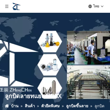
ไทย
ลูกบิดลายทแยง NOBX
บ้าน
»
สินค้า
»
ตัวยึดพิเศษ
»
ลูกบิดขึ้นลาย
»
ลูกบิด