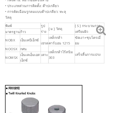
• ประเภทส่วนการติดตั้ง: ต๊าปเกลียว
• การตัดเฉือนรูกลมแบบต๊าปเกลียว: ทะลุ
วัสดุ
พิมพ์
รูป
[ S ] กระบวนการ
[ ม ] วัสดุ
ร่าง
เตรียมผิว
มาตรฐาน
ก้าว
เหล็กกล้า
ขัดเงา+ชุบโครเมี่
NOBX
เอ็นเคบีเอ็กซ์
เธรด
คาร์บอน 1215
ยม
NOOSX
กศน
เหล็กกล้าไร้สนิม
เสร็จสิ้นการแปรง
เอ็นเคเอ็มเอส
เคาะ
NOMSX
303
เอ็กซ์